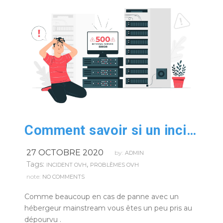
Comment savoir si un incident viens de l’hébergeur OVH ?
27 OCTOBRE 2020
by:
ADMIN
Tags:
,
INCIDENT OVH
PROBLÈMES OVH
note:
NO COMMENTS
Comme beaucoup en cas de panne avec un
hébergeur mainstream vous êtes un peu pris au
dépourvu .