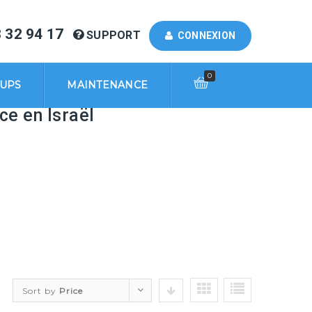
 32 94 17
SUPPORT
CONNEXION
0
KUPS
MAINTENANCE
ce en Israël
Sort by
Price