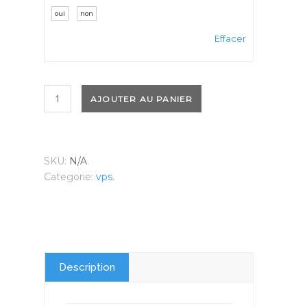
oui
non
Effacer
quantité
AJOUTER AU PANIER
de
VPS
M
Annuel
SKU:
N/A
.
Categorie:
vps
.
Description
Informations Complémentaires