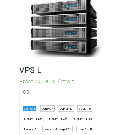
VPS L
From
40.00
€
/ mois
OS
centos 8
centos 7
debian 10
debian 9
Ubuntu 18.04
Ubuntu 16.04
Ubuntu 17.10
Fedora 28
openSUSE Leap 42.3
FreeBSD 11.1