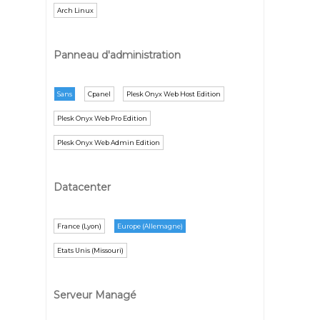
Arch Linux
Panneau d'administration
Sans
Cpanel
Plesk Onyx Web Host Edition
Plesk Onyx Web Pro Edition
Plesk Onyx Web Admin Edition
Datacenter
France (Lyon)
Europe (Allemagne)
Etats Unis (Missouri)
Serveur Managé