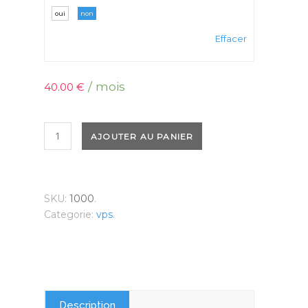
oui
non
Effacer
/ mois
40.00
€
quantité
AJOUTER AU PANIER
de
VPS
L
SKU:
1000
.
Categorie:
vps
.
Description