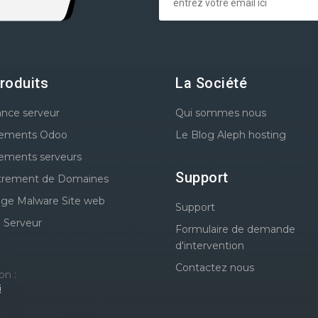
roduits
La Société
ance serveur
Qui sommes nous
ements Odoo
Le Blog Aleph hosting
ements serveurs
Support
trement de Domaines
ge Malware Site web
Support
é Serveur
Formulaire de demande
d'intervention
Contactez nous
on :