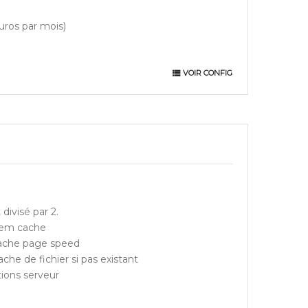
uros par mois)
VOIR CONFIG
ivisé par 2.
,mem cache
pache page speed
ache de fichier si pas existant
ions serveur