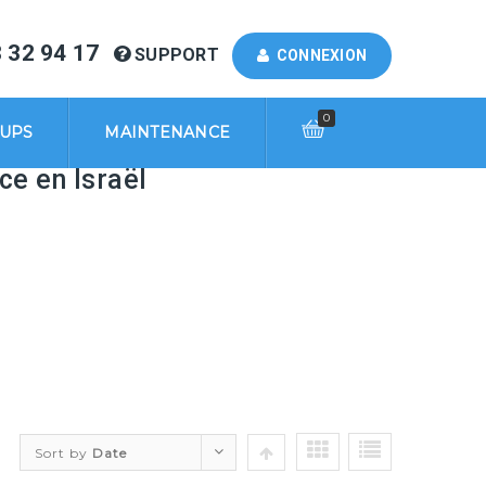
 32 94 17
SUPPORT
CONNEXION
0
KUPS
MAINTENANCE
ce en Israël
Sort by
Date