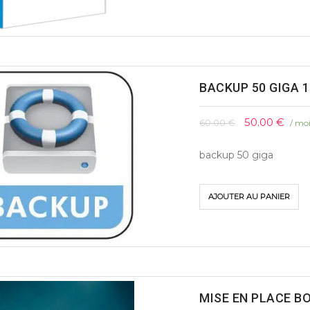
BACKUP 50 GIGA 1
50.00
€
60.00
€
/ mo
backup 50 giga
AJOUTER AU PANIER
MISE EN PLACE B