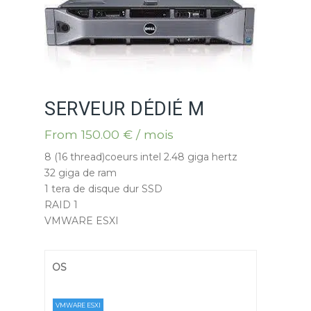
SERVEUR DÉDIÉ M
From
150.00
€
/ mois
8 (16 thread)coeurs intel 2.48 giga hertz
32 giga de ram
1 tera de disque dur SSD
RAID 1
VMWARE ESXI
OS
VMWARE ESXI