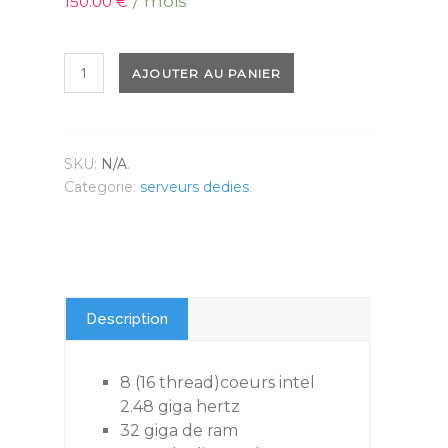
/ mois
150.00
€
quantité
AJOUTER AU PANIER
de
SERVEUR
DÉDIÉ
M
SKU:
N/A
.
Categorie:
serveurs dedies
.
Description
Informations Complémentaires
8 (16 thread)coeurs intel
2.48 giga hertz
32 giga de ram