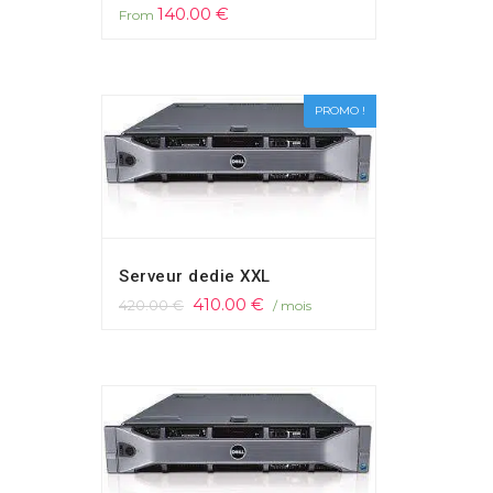
140.00
€
From
PROMO !
Serveur dedie XXL
410.00
€
420.00
€
/ mois