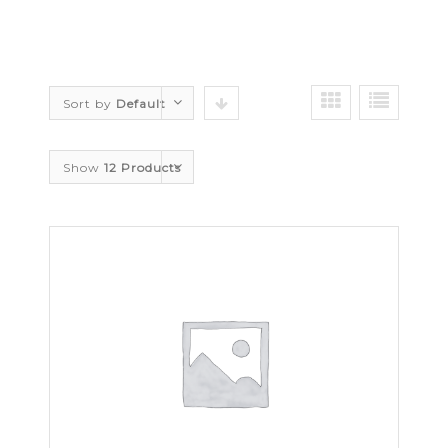
Sort by
Default
Order
Show
12 Products